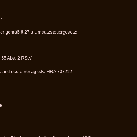
e
mer gemäß § 27 a Umsatzsteuergesetz:
 § 55 Abs. 2 RStV
c and score Verlag e.K. HRA 707212
e