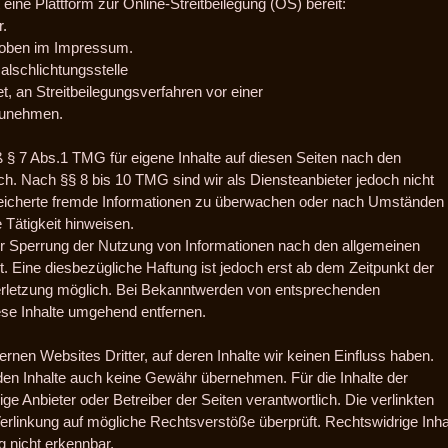
eine Plattform zur Online-Streitbeilegung (OS) bereit:
r.
 oben im Impressum.
alschlichtungsstelle
tet, an Streitbeilegungsverfahren vor einer
lzunehmen.
 § 7 Abs.1 TMG für eigene Inhalte auf diesen Seiten nach den
h. Nach §§ 8 bis 10 TMG sind wir als Diensteanbieter jedoch nicht
espeicherte fremde Informationen zu überwachen oder nach Umständen
e Tätigkeit hinweisen.
er Sperrung der Nutzung von Informationen nach den allgemeinen
. Eine diesbezügliche Haftung ist jedoch erst ab dem Zeitpunkt der
erletzung möglich. Bei Bekanntwerden von entsprechenden
se Inhalte umgehend entfernen.
rnen Websites Dritter, auf deren Inhalte wir keinen Einfluss haben.
den Inhalte auch keine Gewähr übernehmen. Für die Inhalte der
ilige Anbieter oder Betreiber der Seiten verantwortlich. Die verlinkten
rlinkung auf mögliche Rechtsverstöße überprüft. Rechtswidrige Inha
g nicht erkennbar.