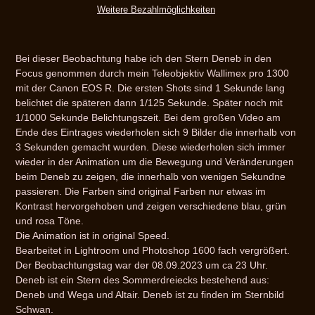
Weitere Bezahlmöglichkeiten
Produkt
wird
Bei dieser Beobachtung habe ich den Stern Deneb in den
zum
Focus genommen durch mein Teleobjektiv Wallimex pro 1300
Warenkorb
mit der Canon EOS R. Die ersten Shots sind 1 Sekunde lang
hinzugefügt
belichtet die späteren dann 1/125 Sekunde. Später noch mit
1/1000 Sekunde Belichtungszeit. Bei dem großen Video am
Ende des Eintrages wiederholen sich 9 Bilder die innerhalb von
3 Sekunden gemacht wurden. Diese wiederholen sich immer
wieder in der Animation um die Bewegung und Veränderungen
beim Deneb zu zeigen, die innerhalb von wenigen Sekundne
passieren. Die Farben sind original Farben nur etwas im
Kontrast hervorgehoben und zeigen verschiedene blau, grün
und rosa Töne.
Die Animation ist in original Speed.
Bearbeitet in Lightroom und Photoshop 1600 fach vergrößert.
Der Beobachtungstag war der 08.09.2023 um ca 23 Uhr.
Deneb ist ein Stern des Sommerdreiecks bestehend aus:
Deneb und Wega und Altair. Deneb ist zu finden im Sternbild
Schwan.