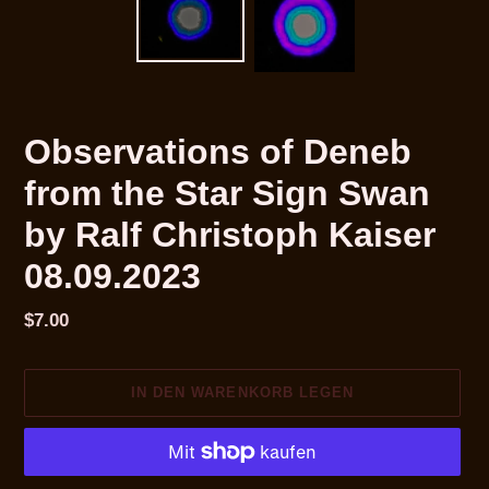
Observations of Deneb
from the Star Sign Swan
by Ralf Christoph Kaiser
08.09.2023
Normaler
$7.00
Preis
IN DEN WARENKORB LEGEN