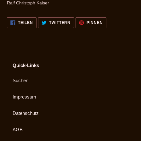
Ralf Christoph Kaiser
AUF
AUF
AUF
TEILEN
TWITTERN
PINNEN
FACEBOOK
TWITTER
PINTEREST
TEILEN
TWITTERN
PINNEN
Quick-Links
Suchen
Impressum
Datenschutz
AGB