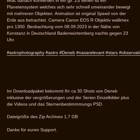
iMac danach konvertiert in ein gif. Zu sehen ist ein
Planetensystem welches sich sehr schnell umeinander bewegt
mit mehreren Objekten. Animation ist original Speed von der
Erde aus betrachtet. Camera Canon EOS R Objektiv wallimex
pro 1300. Beobachtung vom 08.09.2023 in der Nähe von
Konstanz in Deutschland Badenwürtemberg nachts gegen 23
Uhr.
#astrophotography
#astro
#Deneb
#nasarelevant
#stars
#observat
Im Downloadpaket bekommt Ihr ca 30 Shots von Deneb
inklusive der vergrößerungen und der Serien Einzelbilder plus
die Videos und das Sternenbestimmmungs PSD.
Dateigröße des Zip Archives 1,7 GB
Danke für euren Support.