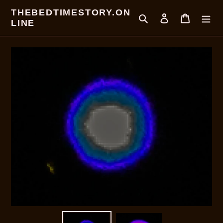
Direkt
THEBEDTIMESTORY.ON
zum
Suchen
Einloggen
Warenkor
LINE
Inhalt