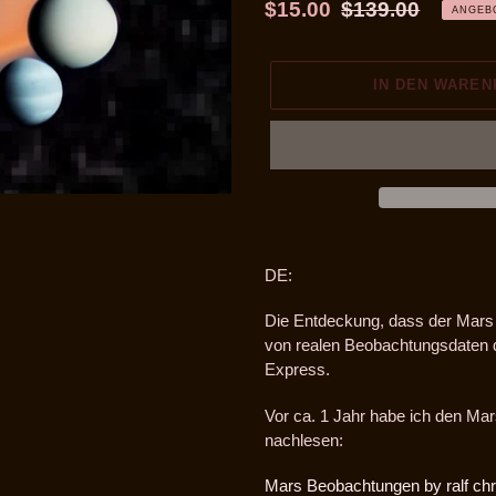
Sonderpreis
$15.00
Normaler
$139.00
ANGEB
Preis
IN DEN WARE
Produkt
wird
DE:
zum
Warenkorb
Die Entdeckung, dass der Mars e
hinzugefügt
von realen Beobachtungsdaten du
Express.
Vor ca. 1 Jahr habe ich den Mar
nachlesen:
Mars Beobachtungen by ralf chr