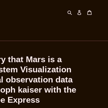
Suchen
Einloggen
Warenkor
y that Mars is a
stem Visualization
l observation data
toph kaiser with the
be Express