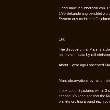
Dabei habe ich innerhalb von 3 
1/30 Sekunde ang belichtet wur
System aus mehreren Objekten u
EN:
The discovery that Mars is a pl
observation data by ralf christo
About 1 year ago I observed Mar
Mars observations by ralf chris
I took about 9 pictures within 3
second. You can see that the M
planets orbiting around each oth