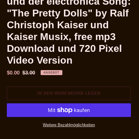
und der electronica Song:
"The Pretty Dolls" by Ralf
Christoph Kaiser und
Kaiser Musix, free mp3
Download und 720 Pixel
Video Version
Sonderpreis
$0.00
Normaler
$3.00
ANGEBOT
Preis
IN DEN WARENKORB LEGEN
Weitere Bezahlmöglichkeiten
Produkt