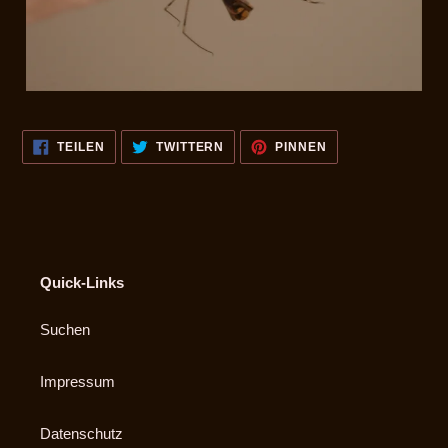
AUF
AUF
AUF
TEILEN
TWITTERN
PINNEN
FACEBOOK
TWITTER
PINTEREST
TEILEN
TWITTERN
PINNEN
Quick-Links
Suchen
Impressum
Datenschutz