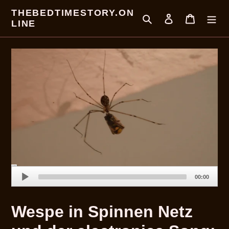
Direkt
THEBEDTIMESTORY.ON
zum
Suchen
Einloggen
Warenkor
LINE
Inhalt
Audio
00:00
Player
Wespe in Spinnen Netz