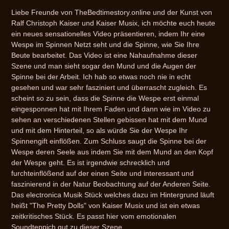
wird
Liebe Freunde von TheBedtimestory.online und der Kunst von
zum
Ralf Christoph Kaiser und Kaiser Musix, ich möchte euch heute
Warenkorb
ein neues sensationelles Video präsentieren, indem Ihr eine
hinzugefügt
Wespe im Spinnen Netzt seht und die Spinne, wie Sie Ihre
Beute bearbeitet. Das Video ist eine Nahaufnahme dieser
Szene und man sieht sogar den Mund und die Augen der
Spinne bei der Arbeit. Ich hab so etwas noch nie in echt
gesehen und war sehr fasziniert und überrascht zugleich. Es
scheint so zu sein, dass die Spinne die Wespe erst einmal
eingesponnen hat mit Ihrem Faden und dann wie im Video zu
sehen an verschiedenen Stellen gebissen hat mit dem Mund
und mit dem Hinterteil, so als würde Sie der Wespe Ihr
Spinnengift einflößen. Zum Schluss saugt die Spinne bei der
Wespe deren Seele aus indem Sie mit dem Mund an den Kopf
der Wespe geht. Es ist irgendwie schrecklich und
furchteinflößend auf der einen Seite und interessant und
faszinierend in der Natur Beobachtung auf der Anderen Seite.
Das electronica Musik Stück welches dazu im Hintergrund läuft
heißt "The Pretty Dolls" von Kaiser Musix und ist ein etwas
zeitkritisches Stück. Es passt hier vom emotionalen
Soundteppich gut zu dieser Szene.